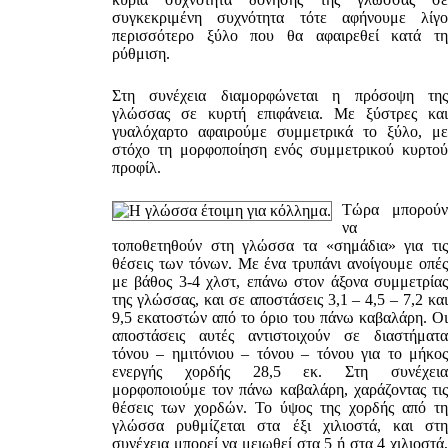
συγκεκριμένη συχνότητα τότε αφήνουμε λίγο
περισσότερο ξύλο που θα αφαιρεθεί κατά τη
ρύθμιση.
Στη συνέχεια διαμορφώνεται η πρόσοψη της
γλώσσας σε κυρτή επιφάνεια. Με ξύστρες και
γυαλόχαρτο αφαιρούμε συμμετρικά το ξύλο, με
στόχο τη μορφοποίηση ενός συμμετρικού κυρτού
προφίλ.
Τώρα μπορούν
να
τοποθετηθούν στη γλώσσα τα «σημάδια» για τις
θέσεις των τόνων. Με ένα τρυπάνι ανοίγουμε οπές
με βάθος 3-4 χλστ, επάνω στον άξονα συμμετρίας
της γλώσσας, και σε αποστάσεις 3,1 – 4,5 – 7,2 και
9,5 εκατοστών από το όριο του πάνω καβαλάρη. Οι
αποστάσεις αυτές αντιστοιχούν σε διαστήματα
τόνου – ημιτόνιου – τόνου – τόνου για το μήκος
ενεργής χορδής 28,5 εκ. Στη συνέχεια
μορφοποιούμε τον πάνω καβαλάρη, χαράζοντας τις
θέσεις των χορδών. Το ύψος της χορδής από τη
γλώσσα ρυθμίζεται στα έξι χιλιοστά, και στη
συνέχεια μπορεί να μειωθεί στα 5 ή στα 4 χιλιοστά,