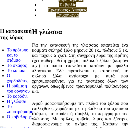
Το βιβλίο
Ερωτήσεις - Απόψεις
Επικοινωνία
Η κατασκευή
Η γλώσσα
της λύρας
Για την κατασκευή της γλώσσας απαιτείται ένα
Το πρότυπο
κομμάτι σκληρό ξύλο μήκους 28 εκ., πλάτους 5 εκ.
και το
και πάχους 6 χλστ. Στη σύγχρονη λύρα της Κρήτης
στάμπο
έχει καθιερωθεί η χρήση μαλακού ξύλου (κατράνι
Το σκάφος
π.χ.) το οποίο επενδύεται κατόπιν με φύλλο
Το καπάκι
πλαστικού. Εδώ προτείνεται η κατασκευή με
Ο
σκληρά ξύλα, αντίστοιχα με αυτά που
χορδοδέτης
χρησιμοποιούνται για τις ταστιέρες όλων των
Η ρύθμιση
οργάνων, όπως έβενος, τριανταφυλλιά, παλίσανδρος
του οργάνου
κ.α.
Το κορδόνι
Η γλώσσα
Αφού μορφοποιήσουμε την πλάκα του ξύλου που
Το
επιλέχθηκε, χαράζεται με τη βοήθεια του σχετικού
λουστράρισμα
στάμπο, με κοπίδι ή σουβλί, το περίγραμμα της
Ο καβαλάρης
γλώσσας. Με σμίλες, τριβείο, λίμες και ξύστρες
διαμορφώνουμε το σχήμα της. Κατόπιν την