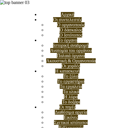
Αρχική
Οι συντελεστές
Ο οργανοποιός
Ο δάσκαλος
Ο Ιστότοπος
Το όργανο
Ιστορική αναδρομή
Ανατομία του οργάνου
Παλαιά όργανα
Ακουστική & Οργανοποιία
Οι χορδές
Η κατασκευή
Το ξύλο
Το εργαστήριο
Τα εργαλεία
Τα υλικά
Η λύρα
Το δοξάρι
Οι πηγές
Διαθέσιμα αρχεία
Εικόνες
Σχετικοί ιστότοποι
Βιβλιογραφία