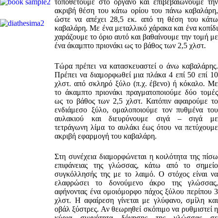
τοποθετούμε στο όργανο και επιβεβαιώνουμε την
ακριβή θέση του κάτω ορίου του πάνω καβαλάρη,
ώστε να απέχει 28,5 εκ. από τη θέση του κάτω
καβαλάρη. Με ένα μεταλλικό χάρακα και ένα κοπίδι
χαράζουμε το όριο αυτό και βαθαίνουμε την τομή με
ένα άκαμπτο πριονάκι ως το βάθος των 2,5 χλστ.
Τώρα πρέπει να κατασκευαστεί ο άνω καβαλάρης.
Πρέπει να διαμορφωθεί μια πλάκα 4 επί 50 επί 10
χλστ. από σκληρό ξύλο (π.χ. έβενο) ή κόκαλο. Με
το άκαμπτο πριονάκι πραγματοποιούμε δύο τομές
ως το βάθος των 2,5 χλστ. Κατόπιν αφαιρούμε το
ενδιάμεσο ξύλο, ομαλοποιούμε τον πυθμένα του
αυλακιού και διευρύνουμε σιγά – σιγά με
τετράγωνη λίμα το αυλάκι έως ότου να πετύχουμε
ακριβή εφαρμογή του καβαλάρη.
Στη συνέχεια διαμορφώνεται η κοιλότητα της πίσω
επιφάνειας της γλώσσας, κάτω από το σημείο
συγκόλλησής της με το λαιμό. Ο στόχος είναι να
ελαφρώσει το δονούμενο άκρο της γλώσσας,
αφήνοντας ένα ομοιόμορφο πάχος ξύλου περίπου 3
χλστ. Η αφαίρεση γίνεται με γλύφανο, σμίλη και
οβάλ ξύστρες. Αν θεωρηθεί σκόπιμο να ρυθμιστεί η
κύρια συχνότητα δόνησης της γλώσσας σε